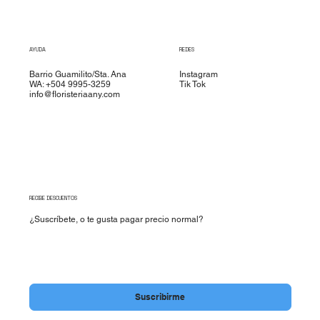
AYUDA
REDES
Barrio Guamilito/Sta. Ana
Instagram
WA: +504 9995-3259
Tik Tok
info@floristeriaany.com
RECIBE DESCUENTOS
¿Suscríbete, o te gusta pagar precio normal?
Si, quiero recibir descuentos.
*
Suscribirme