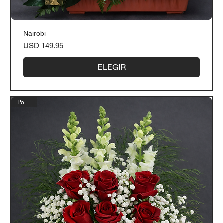
Nairobi
Precio
USD 149.95
ELEGIR
Popular