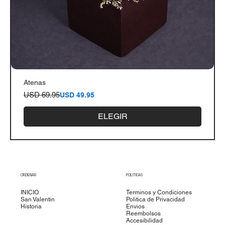
Atenas
Precio
Precio de oferta
USD 69.95
USD 49.95
ELEGIR
ORDENAR
POLITICAS
INICIO
Terminos y Condiciones
San Valentin
Politica de Privacidad
Historia
Envios
Reembolsos
Accesibilidad