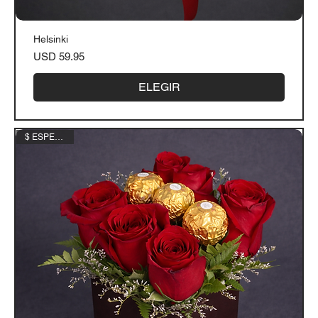
Helsinki
Precio
USD 59.95
ELEGIR
$ ESPECIAL $